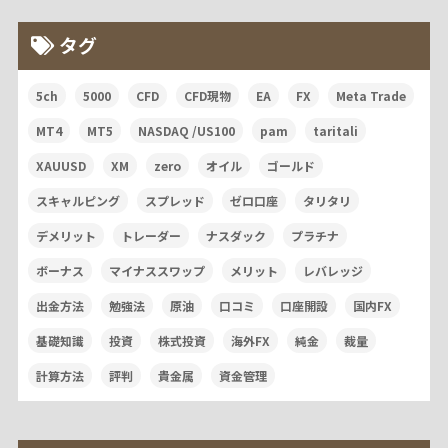
タグ
5ch
5000
CFD
CFD現物
EA
FX
Meta Trade
MT4
MT5
NASDAQ /US100
pam
taritali
XAUUSD
XM
zero
オイル
ゴールド
スキャルピング
スプレッド
ゼロ口座
タリタリ
デメリット
トレーダー
ナスダック
プラチナ
ボーナス
マイナススワップ
メリット
レバレッジ
出金方法
勉強法
原油
口コミ
口座開設
国内FX
基礎知識
投資
株式投資
海外FX
純金
裁量
計算方法
評判
貴金属
資金管理