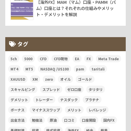
【海外FX】MAM（マム）口座・PAMM（パ
ム）口座とは？それぞれの仕組みやメリッ
ト・デメリットを解説
タグ
5ch
5000
CFD
CFD現物
EA
FX
Meta Trade
MT4
MT5
NASDAQ /US100
pam
taritali
XAUUSD
XM
zero
オイル
ゴールド
スキャルピング
スプレッド
ゼロ口座
タリタリ
デメリット
トレーダー
ナスダック
プラチナ
ボーナス
マイナススワップ
メリット
レバレッジ
出金方法
勉強法
原油
口コミ
口座開設
国内FX
基礎知識
投資
株式投資
海外FX
純金
裁量