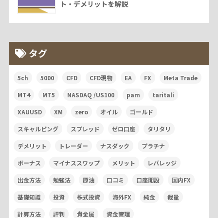
ト・デメリットを解説
タグ
5ch
5000
CFD
CFD現物
EA
FX
Meta Trade
MT4
MT5
NASDAQ /US100
pam
taritali
XAUUSD
XM
zero
オイル
ゴールド
スキャルピング
スプレッド
ゼロ口座
タリタリ
デメリット
トレーダー
ナスダック
プラチナ
ボーナス
マイナススワップ
メリット
レバレッジ
出金方法
勉強法
原油
口コミ
口座開設
国内FX
基礎知識
投資
株式投資
海外FX
純金
裁量
計算方法
評判
貴金属
資金管理