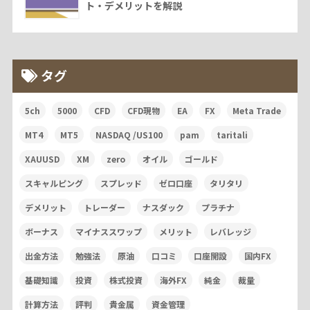
ト・デメリットを解説
タグ
5ch
5000
CFD
CFD現物
EA
FX
Meta Trade
MT4
MT5
NASDAQ /US100
pam
taritali
XAUUSD
XM
zero
オイル
ゴールド
スキャルピング
スプレッド
ゼロ口座
タリタリ
デメリット
トレーダー
ナスダック
プラチナ
ボーナス
マイナススワップ
メリット
レバレッジ
出金方法
勉強法
原油
口コミ
口座開設
国内FX
基礎知識
投資
株式投資
海外FX
純金
裁量
計算方法
評判
貴金属
資金管理